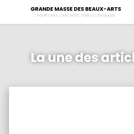
GRANDE MASSE DES BEAUX-ARTS
POUR L'ART, L'ARCHITECTURE ET L'ENTRAIDE
À propos
New
Tous les lieux
Der
La une des artic
Contactez-nous
L’
BR