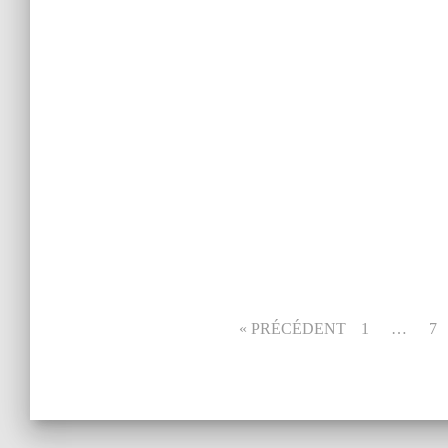
AC
S
« PRÉCÉDENT
1
…
7