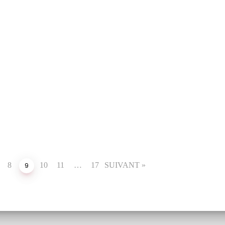
TUALITÉS
éminaire de rentrée
8
10
11
…
17
SUIVANT »
9