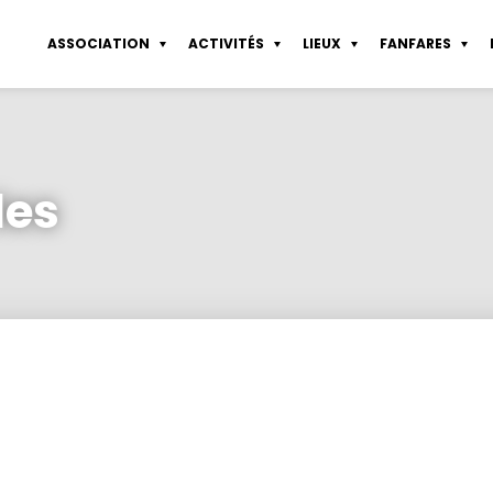
ASSOCIATION
ACTIVITÉS
LIEUX
FANFARES
sletter
Coworking Pte de Vanves
Sérigraphie
Partenaires
Tous les lieux
Statuts
Fond d’aide
Atelier libre de d
nières actualités
Atelier de sérigraphie
Dessin de modèle vivant
Connexion
Les espaces collaboratifs
Règlement intérieur
Service emploi
Atelier de constru
les
Agenda
Construction
Rapports financiers
Mentions légales
ÈVES HISTORIQUES