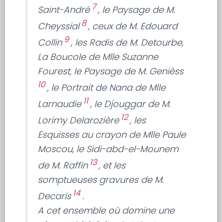
7
Saint-André
, le Paysage de M.
8
Cheyssial
, ceux de M. Edouard
9
Collin
, les Radis de M. Detourbe,
La Boucole de Mlle Suzanne
Fourest, le Paysage de M. Genièss
10
, le Portrait de Nana de Mlle
11
Larnaudie
, le Djouggar de M.
12
Lorimy Delarozière
, les
Esquisses au crayon de Mlle Paule
Moscou, le Sidi-abd-el-Mounem
13
de M. Raffin
, et les
somptueuses gravures de M.
14
Decaris
.
A cet ensemble où domine une