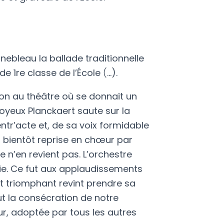
ainebleau la ballade traditionnelle
de 1
re
classe de l’École
(
…).
tion au théâtre où se donnait un
joyeux Planckaert saute sur la
tr’acte et, de sa voix formidable
,
bientôt reprise en chœur par
e n’en revient pas. L’orchestre
tie. Ce fut aux applaudissements
rt triomphant revint prendre sa
ut la consécration de notre
ur, adoptée par tous les autres