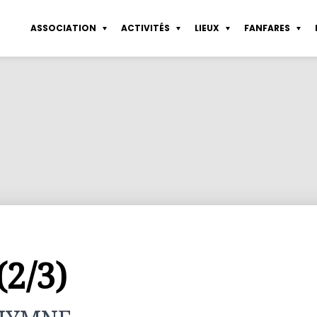
ASSOCIATION
ACTIVITÉS
LIEUX
FANFARES
sletter
Coworking Pte de Vanves
Sérigraphie
Partenaires
Tous les lieux
Statuts
Fond d’aide
Atelier libre de d
nières actualités
Atelier de sérigraphie
Dessin de modèle vivant
Connexion
Les espaces collaboratifs
Règlement intérieur
Service emploi
Atelier de constru
Agenda
Construction
Rapports financiers
Mentions légales
2/3)