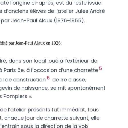
elaté l’origine ci-après, est du reste issue
 d’anciens élèves de l’atelier Jules André
6 par Jean-Paul Alaux (1876–1955).
édité par Jean-Paul Alaux en 1926.
ndré, dans son local loué à l’extérieur de
5
à Paris 6
e
, à l’occasion d’une charrette
6
al de construction
de 1
re
classe,
gevin de naissance, se mit spontanément
 Pompiers ».
e l’atelier présents fut immédiat, tous
, chaque jour de charrette suivant, elle
entrain sous la direction de la voix