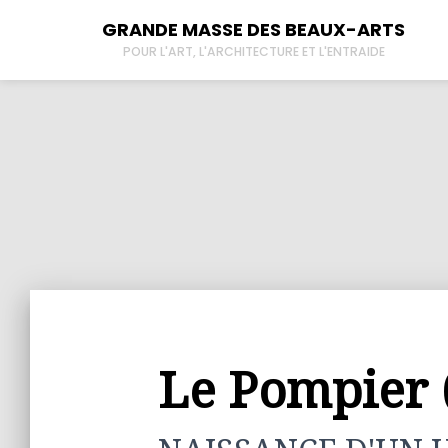
GRANDE MASSE DES BEAUX-ARTS
POUR L'ART, L'ARCHITECTURE ET L'ENTRAIDE
À propos
New
Tous les lieux
Der
Contactez-nous
L’
Le Pompier (