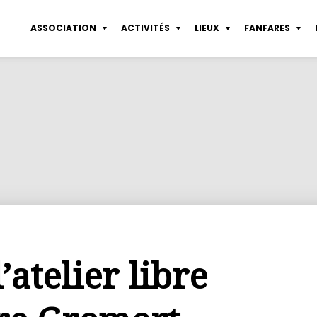
ASSOCIATION
ACTIVITÉS
LIEUX
FANFARES
sletter
Coworking Pte de Vanves
Sérigraphie
Partenaires
Tous les lieux
Statuts
Fond d’aide
Atelier libre de d
nières actualités
Atelier de sérigraphie
Dessin de modèle vivant
Connexion
Les espaces collaboratifs
Règlement intérieur
Service emploi
Atelier de constru
Agenda
Construction
Rapports financiers
Mentions légales
l’atelier libre