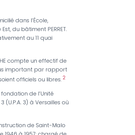
icilié dans l’École,
st, du bâtiment PERRET.
rativement au 11 quai
CHE compte un effectif de
plus important par rapport
2
soient officiels ou libres.
 fondation de l’Unité
 (U.P.A. 3) à Versailles où
onstruction de Saint-Malo
e 1946 à 1957; chargé de