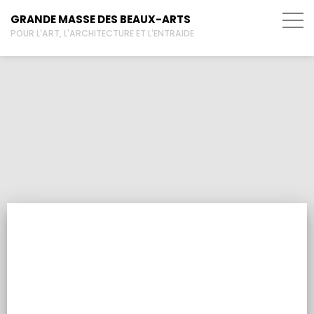
GRANDE MASSE DES BEAUX-ARTS
POUR L'ART, L'ARCHITECTURE ET L'ENTRAIDE
atelier libre
BRÈVES HISTORIQUES