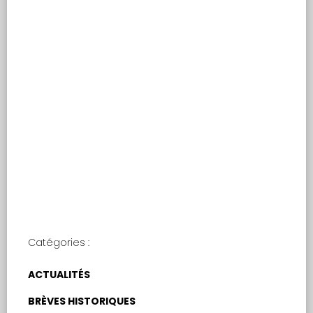
Genèse et évolution
de l’enseignement
et des lieux
d’enseignement
Catégories :
ACTUALITÉS
BRÈVES HISTORIQUES