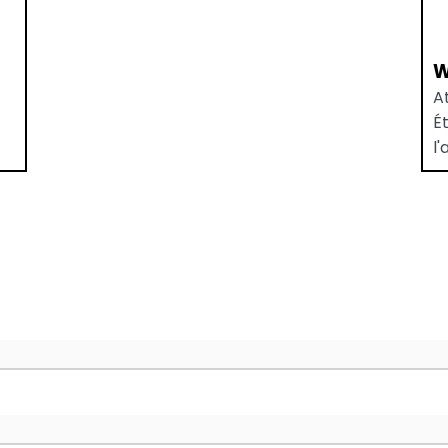
W
At
Ét
l'