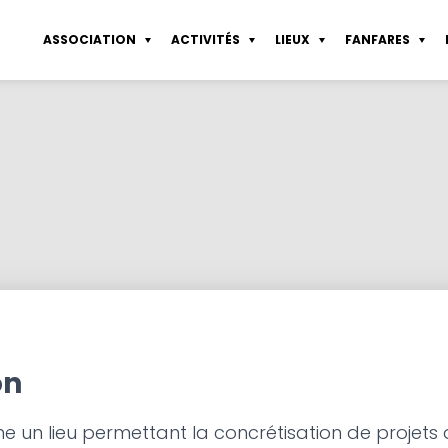
ASSOCIATION
ACTIVITÉS
LIEUX
FANFARES
sletter
Coworking Pte de Vanves
Sérigraphie
Partenaires
Tous les lieux
Statuts
Fond d’aide
Atelier libre de d
nières actualités
Atelier de sérigraphie
Dessin de modèle vivant
Connexion
Les espaces collaboratifs
Règlement intérieur
Service emploi
Atelier de constru
struction
Agenda
Construction
Rapports financiers
Mentions légales
on
 un lieu permettant la concrétisation de projets de