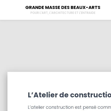
GRANDE MASSE DES BEAUX-ARTS
POUR L'ART, L'ARCHITECTURE ET L'ENTRAIDE
À propos
New
Tous les lieux
Der
L’Atelier de con
Contactez-nous
L’
L’Atelier de constructi
L’atelier construction est pensé comme