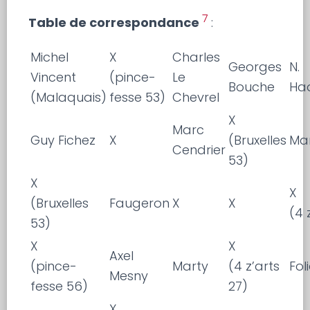
7
Table de correspondance
:
Michel
X
Charles
Georges
N.
Vincent
(pince-
Le
Bouche
Had
(Malaquais)
fesse 53)
Chevrel
X
Marc
Guy Fichez
X
(Bruxelles
Ma
Cendrier
53)
X
X
(Bruxelles
Faugeron
X
X
(4 
53)
X
X
Axel
(pince-
Marty
(4 z’arts
Fol
Mesny
fesse 56)
27)
X