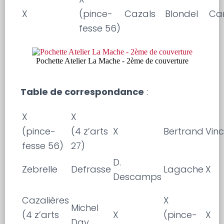
X
(pince-
Cazals
Blondel
Ca
fesse 56)
Pochette Atelier La Mache - 2ème de couverture
Table de correspondance
:
X
X
(pince-
(4 z’arts
X
Bertrand
Vin
fesse 56)
27)
D.
Zebrelle
Defrasse
Lagache
X
Descamps
Cazalières
X
Michel
(4 z’arts
X
(pince-
X
Day