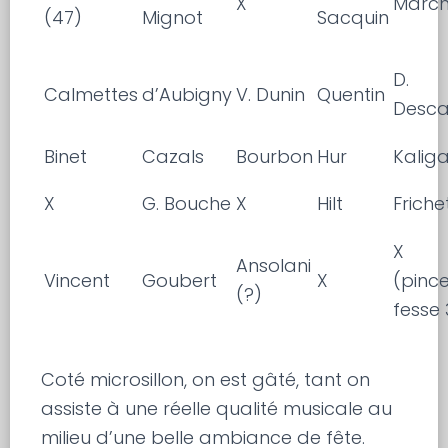
X
Marc
(47)
Mignot
Sacquin
D.
Calmettes
d’Aubigny
V. Dunin
Quentin
Desc
Binet
Cazals
Bourbon
Hur
Kalig
X
G. Bouche
X
Hilt
Friche
X
Ansolani
Vincent
Goubert
X
(pinc
(?)
fesse 
Coté microsillon, on est gâté, tant on
assiste à une réelle qualité musicale au
milieu d’une belle ambiance de fête.