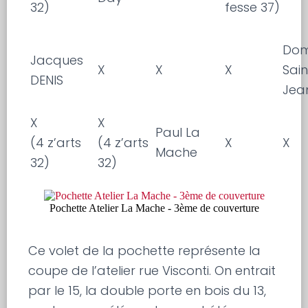
32)
fesse 37)
Dom
Jacques
X
X
X
Sain
DENIS
Jea
X
X
Paul La
(4 z’arts
(4 z’arts
X
X
Mache
32)
32)
Pochette Atelier La Mache - 3ème de couverture
Ce volet de la pochette représente la
coupe de l’atelier rue Visconti. On entrait
par le 15, la double porte en bois du 13,