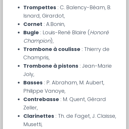
Trompettes
: C. Balency-Béam, B.
Isnard, Girardot,
Cornet
: A.Bonin,
Bugle
: Louis-René Blaire (
Honoré
Champion
),
Trombone à coulisse
: Thierry de
Champris,
Trombone à pistons
: Jean-Marie
Joly,
Basses
: P. Abraham, M. Aubert,
Philippe Vanoye,
Contrebasse
: M. Quent, Gérard
Zeller,
Clarinettes
: Th. de Faget, J. Claisse,
Musetti,