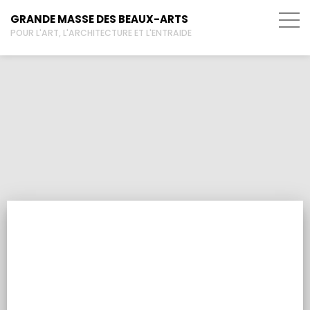
GRANDE MASSE DES BEAUX-ARTS
POUR L'ART, L'ARCHITECTURE ET L'ENTRAIDE
Léon Malaquais
ACTUALITÉS