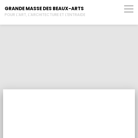
GRANDE MASSE DES BEAUX-ARTS
POUR L'ART, L'ARCHITECTURE ET L'ENTRAIDE
La une des articles
BRÈVES HISTORIQUES