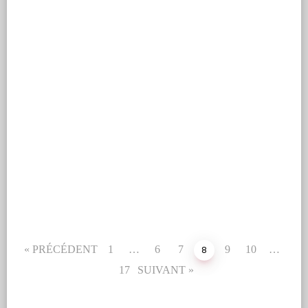
taille-douce
ACTUALITÉS
Exposition Joints //0
« PRÉCÉDENT
1
…
6
7
9
10
…
8
17
SUIVANT »