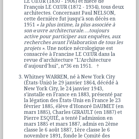
LE CŒUR (1830 - 1906) et nièce de
François LE CŒUR (1872 - 1934), tous deux
architectes. Concernant Paul NELSON,
cette dernière fut jusqu’à son décès en
1951
« la plus intime, la plus associée à
son œuvre architecturale….toujours
active pour participer aux enquêtes, aux
recherches avant l’élaboration de tous les
projets »
. Une notice nécrologique est
consacrée à Francine LE CŒUR dans la
revue d’architecture "L’Architecture
d’aujourd’hui", n°36 en 1951.
Whitney WARREN, né à New York City
(États-Unis) le 29 janvier 1864, décédé à
New York City, le 24 janvier 1943,
s'installe en France en 1883, présenté par
la légation des États-Unis en France le 23
février 1885, élève d'Honoré DAUMET (en
mars 1885), Charles GIRAULT (en 1887) et
Pierre ESQUIÉ, a tenté l'admission en
mars 1885 et mars 1887, admis en 2ème
classe le 6 août 1887, 1ère classe le 6
novembre 1891, fonde le Comité des