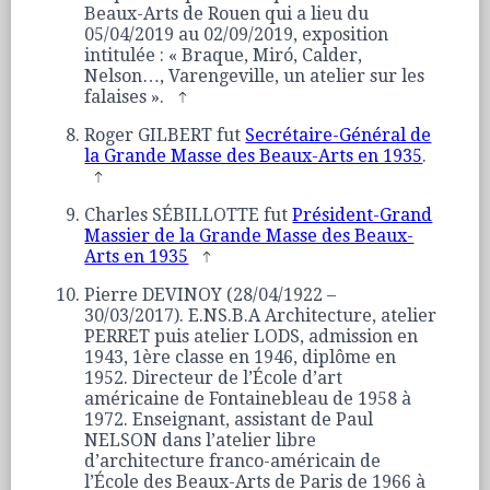
Beaux-Arts de Rouen qui a lieu du
05/04/2019 au 02/09/2019, exposition
intitulée : « Braque, Miró, Calder,
Nelson…, Varengeville, un atelier sur les
falaises ».
Roger GILBERT fut
Secrétaire-Général de
la Grande Masse des Beaux-Arts en 1935
.
Charles SÉBILLOTTE fut
Président-Grand
Massier de la Grande Masse des Beaux-
Arts en 1935
Pierre DEVINOY (28/04/1922 –
30/03/2017). E.NS.B.A Architecture, atelier
PERRET puis atelier LODS, admission en
1943, 1ère classe en 1946, diplôme en
1952. Directeur de l’École d’art
américaine de Fontainebleau de 1958 à
1972. Enseignant, assistant de Paul
NELSON dans l’atelier libre
d’architecture franco-américain de
l’École des Beaux-Arts de Paris de 1966 à