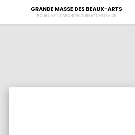
GRANDE MASSE DES BEAUX-ARTS
POUR L'ART, L'ARCHITECTURE ET L'ENTRAIDE
À propos
New
Tous les lieux
Der
Sullivan
Contactez-nous
L’
DI