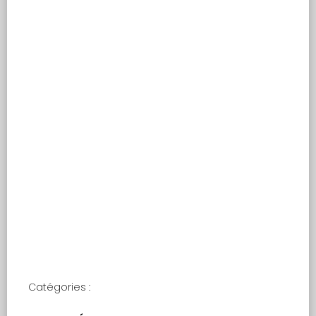
BRÈVES HISTORIQUES
Rechercher :
Filiation de l’atelier
officiel de gravure
en médailles et
pierres fines
Catégories :