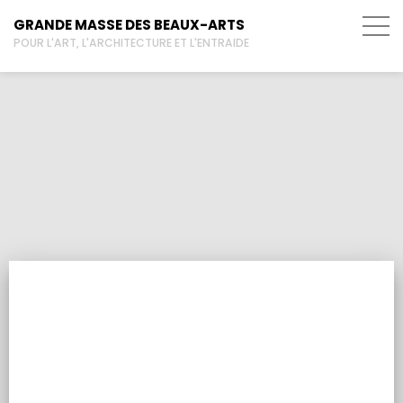
GRANDE MASSE DES BEAUX-ARTS
POUR L'ART, L'ARCHITECTURE ET L'ENTRAIDE
Fanfare des Beaux-Arts de
Nantes
DISQUE DU MOIS