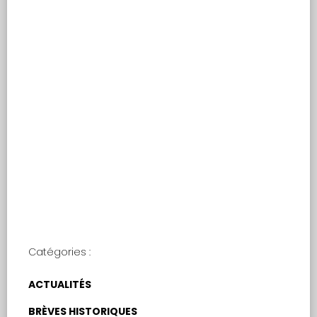
Concours de
fanfares à La
Rochelle
Catégories :
ACTUALITÉS
BRÈVES HISTORIQUES