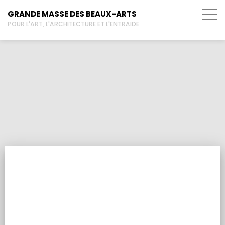
GRANDE MASSE DES BEAUX-ARTS
POUR L'ART, L'ARCHITECTURE ET L'ENTRAIDE
Danis et Patriarche
BRÈVES HISTORIQUES