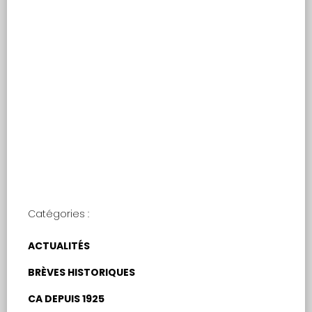
Le dîner du Patron
de l’atelier Danis et
Patriarche
Catégories :
ACTUALITÉS
BRÈVES HISTORIQUES
CA DEPUIS 1925