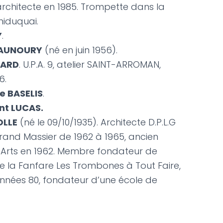
architecte en 1985. Trompette dans la
hiduquai.
Y
.
MAUNOURY
(né en juin 1956).
MARD
. U.P.A. 9, atelier SAINT-ARROMAN,
6.
e BASELIS
.
nt LUCAS.
OLLE
(né le 09/10/1935). Architecte D.P.L.G
Grand Massier de 1962 à 1965, ancien
Z’Arts en 1962. Membre fondateur de
e la Fanfare Les Trombones à Tout Faire,
s années 80, fondateur d’une école de