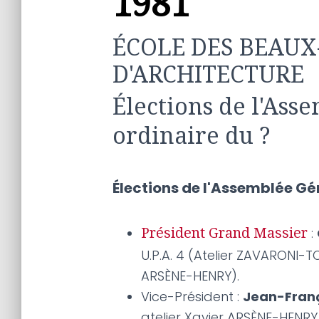
1981
ÉCOLE DES BEAUX-
D'ARCHITECTURE
Élections de l'Ass
ordinaire du ?
Élections de l'Assemblée Gé
:
Président Grand Massier
U.P.A. 4 (Atelier ZAVARONI-TOU
ARSÈNE-HENRY).
Vice-Président :
Jean-Fran
atelier Xavier ARSÈNE-HENRY