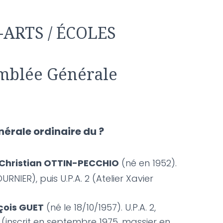
ARTS / ÉCOLES
emblée Générale
nérale ordinaire du ?
Christian OTTIN-PECCHIO
(né en 1952).
RNIER), puis U.P.A. 2 (Atelier Xavier
çois GUET
(né le 18/10/1957). U.P.A. 2,
 (inscrit en septembre 1975, massier en