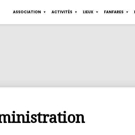
ASSOCIATION
ACTIVITÉS
LIEUX
FANFARES
sletter
Coworking Pte de Vanves
Sérigraphie
Partenaires
Tous les lieux
Statuts
Fond d’aide
Atelier libre de d
nières actualités
Atelier de sérigraphie
Dessin de modèle vivant
Connexion
Les espaces collaboratifs
Règlement intérieur
Service emploi
Atelier de constru
Agenda
Construction
Rapports financiers
Mentions légales
ministration