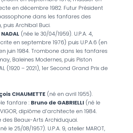
tecte en décembre 1982. Futur Président
bassophone dans les fanfares des
puis Archibal Buci.
e NADAL
(née le 30/04/1959). U.P.A. 4,
crite en septembre 1976) puis U.P.A.6 (en
 en juin 1984. Trombone dans les fanfares
ay, Baleines Modernes, puis Piston
AL (1920 – 2021), 1er Second Grand Prix de
çois CHAUMETTE
(né en avril 1955).
le fanfare :
Bruno de GABRIELLI
(né le
r VIGOR, diplôme d’architecte en 1984.
 des Beaux-Arts Archiduquai.
(né le 25/08/1957). U.P.A. 9, atelier MAROT,