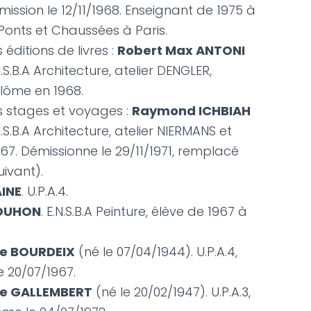
admission le 12/11/1968. Enseignant de 1975 à
 Ponts et Chaussées à Paris.
éditions de livres :
Robert Max ANTONI
.S.B.A Architecture, atelier DENGLER,
plôme en 1968.
s stages et voyages :
Raymond ICHBIAH
N.S.B.A Architecture, atelier NIERMANS et
67. Démissionne le 29/11/1971, remplacé
uivant).
INE
. U.P.A.4.
BOUHON
. E.N.S.B.A Peinture, élève de 1967 à
re BOURDEIX
(né le 07/04/1944). U.P.A.4,
e 20/07/1967.
re GALLEMBERT
(né le 20/02/1947). U.P.A.3,