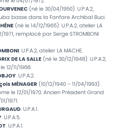
ôme le 04/07/1972.
GOURVENEC
(né le 30/04/1950). U.P.A.2,
uba basse dans la Fanfare Archibal Buci.
CHÊNE
(né le 14/12/1965). U.P.A.2, atelier LA
2/1971, remplacé par Serge STROMBONI
OMBONI
. U.P.A.2, atelier LA MACHE.
RIX DE LA SALLE
(né le 30/12/1948). U.P.A.2,
e 12/11/1968.
LOBJOY
. U.P.A.2.
çois MÉNAGER
(10/12/1940 – 11/04/1993).
lôme le 12/01/1970. Ancien Président Grand
01/1971.
OURGAUD
. U.P.A.1.
Y
. U.P.A.5.
OT
. U.P.A.1.