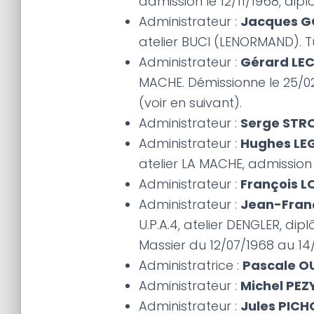
admission le 12/11/1968, dipl
Administrateur :
Jacques 
atelier BUCI (LENORMAND). T
Administrateur :
Gérard LE
MACHE. Démissionne le 25/0
(voir en suivant).
Administrateur :
Serge STR
Administrateur :
Hughes LEG
atelier LA MACHE, admission l
Administrateur :
François 
Administrateur :
Jean-Fran
U.P.A.4, atelier DENGLER, dip
Massier du 12/07/1968 au 14/
Administratrice :
Pascale 
Administrateur :
Michel PEZ
Administrateur :
Jules PICH