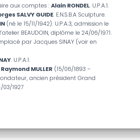
ire aux comptes :
Alain RONDEL
. U.P.A.1.
orges SALVY GUIDE
. E.N.S.B.A Sculpture.
IN
(né le 15/11/1942). U.P.A.3, admission le
 l’atelier BEAUDOIN, diplôme le 24/06/1971.
remplacé par Jacques SINAY (voir en
INAY
. U.P.A.1.
:
Raymond MULLER
(15/06/1893 –
 fondateur, ancien président Grand
4/03/1927