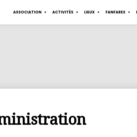
ASSOCIATION
ACTIVITÉS
LIEUX
FANFARES
sletter
Coworking Pte de Vanves
Sérigraphie
Partenaires
Tous les lieux
Statuts
Fond d’aide
Atelier libre de d
nières actualités
Atelier de sérigraphie
Dessin de modèle vivant
Connexion
Les espaces collaboratifs
Règlement intérieur
Service emploi
Atelier de constru
Agenda
Construction
Rapports financiers
Mentions légales
ministration