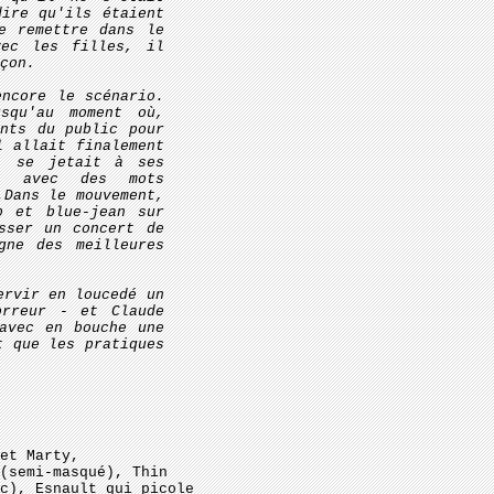
dire qu'ils étaient
e remettre dans le
vec les filles, il
çon.
encore le scénario.
squ'au moment où,
ents du public pour
l allait finalement
s, se jetait à ses
t, avec des mots
.Dans le mouvement,
p et blue-jean sur
sser un concert de
gne des meilleures
ervir en loucedé un
orreur - et Claude
avec en bouche une
t que les pratiques
et Marty,
(semi-masqué), Thin
c), Esnault qui picole