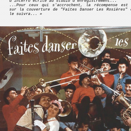
d'interro écrite au studio d'enregistrement...
...Pour ceux qui s'accrochent, la récompense est 
sur la couverture de "Faites Danser Les Rosières" 
le suivra... »