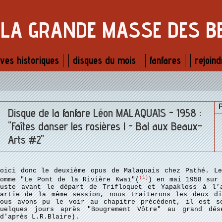
LA GRANDE MASSE DES B
ves historiques
disques du mois
fanfares
rejoind
Disque de la fanfare Léon MALAQUAIS - 1958 :
"Faîtes danser les rosières ! - Bal aux Beaux-
Arts #2"
Voici donc le deuxième opus de Malaquais chez Pathé. Le
(1)
comme "Le Pont de la Rivière Kwaï"(
) en mai 1958 sur 
juste avant le départ de Trifloquet et Yapakloss à l’
partie de la même session, nous traiterons les deux di
nous avons pu le voir au chapitre précédent, il est s
quelques jours après "Bougrement Vôtre" au grand dés
d'après L.R.Blaire).