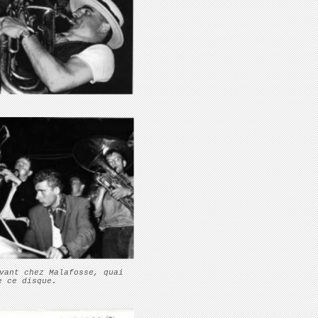
vant chez Malafosse, quai
e ce disque.