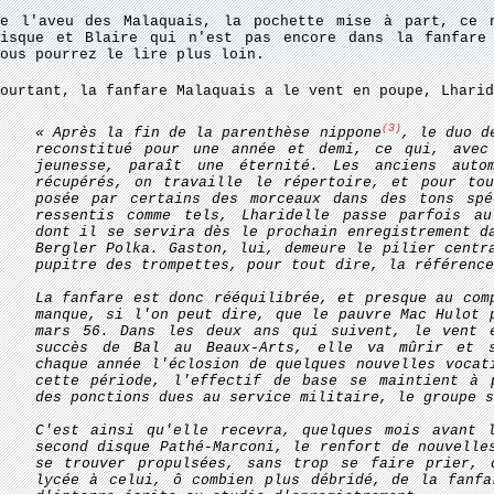
De l'aveu des Malaquais, la pochette mise à part, ce 
disque et Blaire qui n'est pas encore dans la fanfare
ous pourrez le lire plus loin.
ourtant, la fanfare Malaquais a le vent en poupe, Lharid
(3)
« Après la fin de la parenthèse nippone
, le duo d
reconstitué pour une année et demi, ce qui, avec
jeunesse, paraît une éternité. Les anciens auto
récupérés, on travaille le répertoire, et pour tou
posée par certains des morceaux dans des tons spé
ressentis comme tels, Lharidelle passe parfois a
dont il se servira dès le prochain enregistrement d
Bergler Polka. Gaston, lui, demeure le pilier centr
pupitre des trompettes, pour tout dire, la référence
La fanfare est donc rééquilibrée, et presque au com
manque, si l'on peut dire, que le pauvre Mac Hulot 
mars 56. Dans les deux ans qui suivent, le vent 
succès de Bal au Beaux-Arts, elle va mûrir et s
chaque année l'éclosion de quelques nouvelles vocat
cette période, l'effectif de base se maintient à 
des ponctions dues au service militaire, le groupe s
C'est ainsi qu'elle recevra, quelques mois avant l
second disque Pathé-Marconi, le renfort de nouvelle
se trouver propulsées, sans trop se faire prier, 
lycée à celui, ô combien plus débridé, de la fanfa