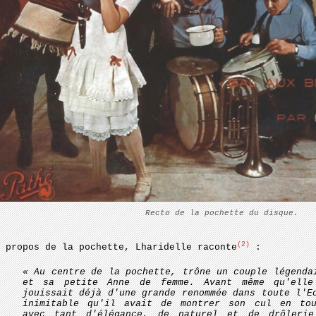
Recto de la pochette du disque.
(2)
 propos de la pochette, Lharidelle raconte
:
« Au centre de la pochette, trône un couple légenda
et sa petite Anne de femme. Avant même qu'elle
jouissait déjà d'une grande renommée dans toute l'E
inimitable qu'il avait de montrer son cul en tou
avec tant d'élégance, de naturel et de drôlerie