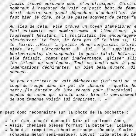
jamais trouvé personne pour s'en offusquer. C'est 
nombreux à redouter de voir ce petit bout de femm
droit chemin son grand dépendeur d'andouilles. A
faut bien le dire, cela se passe souvent de cette fa
Au lieu de cela, elle trouva un moyen d'améliorer 
Paul entamait son numéro comme à l'habitude, ju
faussement hésitant, il sollicitait les encouragem
s'exécuter: "Le fera, le fera pas ?" Eh bien si, i
le faire....Mais la petite Anne surgissait alor
pieds et, s'accrochant à lui, le suppliai
bouleversants, de suspendre le geste fatal. Hélas..
elle faisait, comme par inadvertance, glisser sli
les talons de son époux. Tout en continuant à pou
lamentations déchirantes. Un bien beau numéro, di
scènes...
Un peu en retrait on voit Mâchavoine (Loiseau) se s
coup de rouge dans un pot de chambre - quelle h
Marty (le batteur de luxe revenu pour l'occasion) 
espèce de corne qui simule assez bien le vomissemen
de son immonde voisin lui inspirent... »
n peut donc reconnaitre sur la photo de la pochette :
1er plan, couple dansant: Diaz et sa femme Anne,
Assis, chemises bleues formant la batterie: Loiseau 
Debout, trompettes, chemises rouges: Douady, Soulez 
(chapeau melon semi-masqué), Louyot (cigarette au be