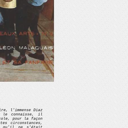
ire, l'immense Diaz
 le connaisse, il
cole, pour la façon
tes circonstances,
 qu'il ne s'était