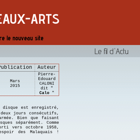
EAUX-ARTS
re le nouveau site
Le fil d'Actu
Publication
Auteur
Pierre-
Edouard
Mars
CALONI
2015
dit "
Calo
"
 disque est enregistré,
deux jours consécutifs,
armée. Bien que faisant
sques séparément. Comme
orti vers octobre 1958,
espoir des Malaquais !