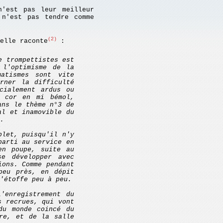
n'est pas leur meilleur
 n'est pas tendre comme
(2)
elle raconte
:
e trompettistes est
 l'optimisme de la
matismes sont vite
rner la difficulté
cialement ardus ou
u cor en mi bémol,
ans le thème n°3 de
al et inamovible du
.
plet, puisqu'il n'y
parti au service en
en poupe, suite au
e développer avec
ions. Comme pendant
peu près, en dépit
'étoffe peu à peu.
'enregistrement du
s recrues, qui vont
du monde coincé du
re, et de la salle