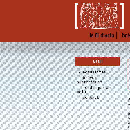
le fil d'actu
brè
menu
actualités
brèves
historiques
le disque du
mois
contact
(