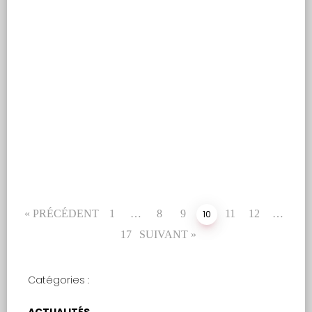
DISQUE DU MOIS
Fanfares des Beaux-
Arts
« PRÉCÉDENT
1
…
8
9
11
12
…
10
17
SUIVANT »
Catégories :
ACTUALITÉS