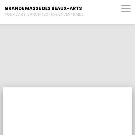
GRANDE MASSE DES BEAUX-ARTS
POUR L'ART, L'ARCHITECTURE ET L'ENTRAIDE
La une des articles
ACTUALITÉS