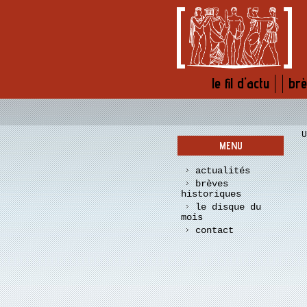
le fil d'actu
brè
U
menu
actualités
brèves
historiques
le disque du
mois
contact