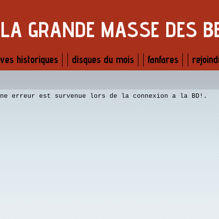
LA GRANDE MASSE DES B
ves historiques
disques du mois
fanfares
rejoind
ne erreur est survenue lors de la connexion a la BD!.